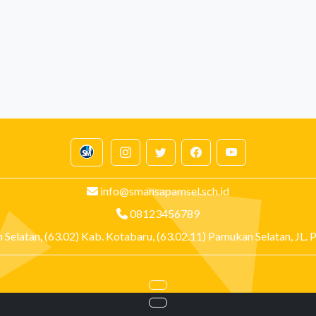
info@smansapamsel.sch.id
08123456789
n Selatan, (63.02) Kab. Kotabaru, (63.02.11) Pamukan Selatan,